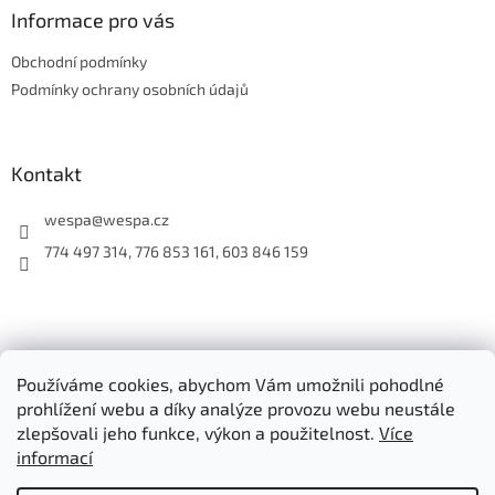
í
a
Informace pro vás
p
t
r
Obchodní podmínky
í
v
Podmínky ochrany osobních údajů
k
y
v
ý
Kontakt
p
i
s
wespa
@
wespa.cz
u
774 497 314, 776 853 161, 603 846 159
Oficiální stránky společnosti WESPA CZ s.r.o.
Používáme cookies, abychom Vám umožnili pohodlné
E-shop společnosti WESPA CZ s.r.o.
prohlížení webu a díky analýze provozu webu neustále
zlepšovali jeho funkce, výkon a použitelnost.
Více
informací