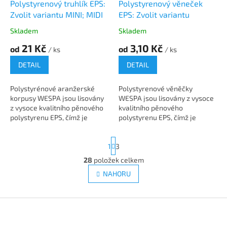
Polystyrenový truhlík EPS:
Polystyrenový věneček
Zvolit variantu MINI; MIDI
EPS: Zvolit variantu
Skladem
Skladem
21 Kč
3,10 Kč
od
od
/ ks
/ ks
DETAIL
DETAIL
Polystyrénové aranžerské
Polystyrenové věněčky
korpusy WESPA jsou lisovány
WESPA jsou lisovány z vysoce
z vysoce kvalitního pěnového
kvalitního pěnového
polystyrenu EPS, čímž je
polystyrenu EPS, čímž je
zaručena vysoká životnost,
zaručena vysoká životnost,
pevnost a pružnost výrobků.
pevnost a pružnost výrobků.
S
1
3
Kvalita...
Kvalita materiálu a...
t
r
28
položek celkem
O
á
v
NAHORU
n
l
k
á
o
v
Z
d
á
a
á
n
c
p
í