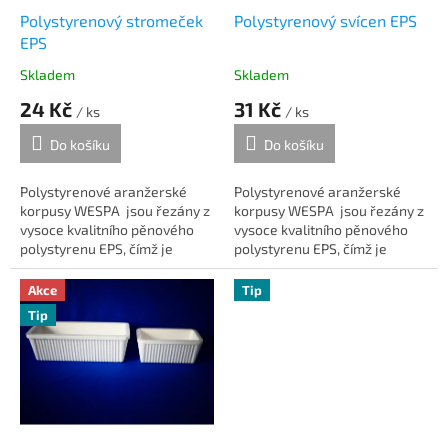
d
Polystyrenový stromeček
Polystyrenový svícen EPS
u
EPS
k
Skladem
Skladem
t
24 Kč
31 Kč
ů
/ ks
/ ks
Do košíku
Do košíku
Polystyrenové aranžerské
Polystyrenové aranžerské
korpusy WESPA jsou řezány z
korpusy WESPA jsou řezány z
vysoce kvalitního pěnového
vysoce kvalitního pěnového
polystyrenu EPS, čímž je
polystyrenu EPS, čímž je
zaručena vysoká životnost,
zaručena vysoká životnost,
pevnost a pružnost výrobků.
pevnost a pružnost výrobků.
Akce
Tip
Kvalita...
Kvalita...
Tip