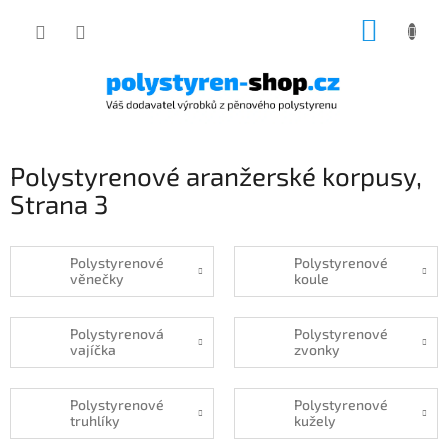
Přejít
NÁKUP
na
obsah
KOŠÍK
Polystyrenové aranžerské korpusy
,
Strana 3
Polystyrenové
Polystyrenové
věnečky
koule
Polystyrenová
Polystyrenové
vajíčka
zvonky
Polystyrenové
Polystyrenové
truhlíky
kužely