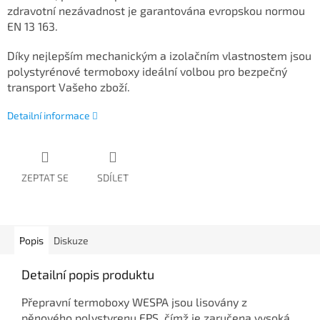
zdravotní nezávadnost je garantována evropskou normou
EN 13 163.
Díky nejlepším mechanickým a izolačním vlastnostem jsou
polystyrénové termoboxy ideální volbou pro bezpečný
transport Vašeho zboží.
Detailní informace
ZEPTAT SE
SDÍLET
Popis
Diskuze
Detailní popis produktu
Přepravní termoboxy WESPA jsou lisovány z
pěnového polystyrenu EPS, čímž je zaručena vysoká