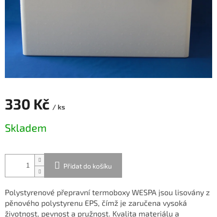
330 Kč
/ ks
Měrná
Skladem
cena:
Přidat do košíku
Polystyrenové přepravní termoboxy WESPA jsou lisovány z
pěnového polystyrenu EPS, čímž je zaručena vysoká
životnost, pevnost a pružnost. Kvalita materiálu a