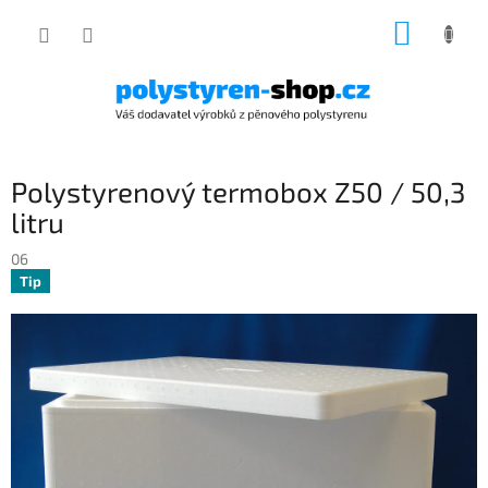
Přejít
NÁKUP
na
obsah
KOŠÍK
Polystyrenový termobox Z50 / 50,3
litru
06
Tip