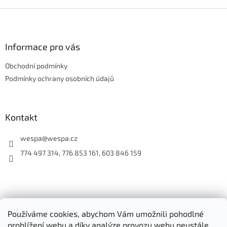
Z
á
p
a
Informace pro vás
t
Obchodní podmínky
í
Podmínky ochrany osobních údajů
Kontakt
wespa
@
wespa.cz
774 497 314, 776 853 161, 603 846 159
Oficiální stránky společnosti WESPA CZ s.r.o.
Používáme cookies, abychom Vám umožnili pohodlné
E-shop společnosti WESPA CZ s.r.o.
prohlížení webu a díky analýze provozu webu neustále