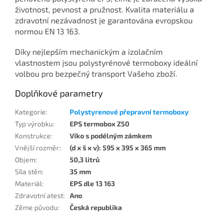
životnost, pevnost a pružnost. Kvalita materiálu a
zdravotní nezávadnost je garantována evropskou
normou EN 13 163.
Díky nejlepším mechanickým a izolačním
vlastnostem jsou polystyrénové termoboxy ideální
volbou pro bezpečný transport Vašeho zboží.
Doplňkové parametry
Kategorie
:
Polystyrenové přepravní termoboxy
Typ výrobku
:
EPS termobox Z50
Konstrukce
:
Víko s podélným zámkem
Vnější rozměr
:
(d x š x v): 595 x 395 x 365 mm
Objem
:
50,3 litrů
Síla stěn
:
35 mm
Materiál
:
EPS dle 13 163
Zdravotní atest
:
Ano
Zěme původu
:
Česká republika