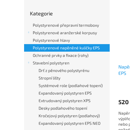
V
n
Přeskočit
ý
í
Kategorie
kategorie
p
p
i
r
Polystyrenové přepravní termoboxy
s
o
Polystyrenové aranžerské korpusy
p
d
Polystyrenové hlavy
r
u
o
k
Polystyrenové napěněné kuličky EPS
d
t
Ochranné prvky a fixace (rohy)
u
ů
Stavební polystyren
Napěn
k
Drť z pěnového polystyrénu
EPS
t
Stropní lišty
ů
Systémové role (podlahové topení)
Expandovaný polystyren EPS
Extrudovaný polystyren XPS
520
Desky podlahového topení
Napěn
Kročejový polystyren (podlahový)
výplňo
Expandovaný polystyren EPS NEO
nebo p
požad