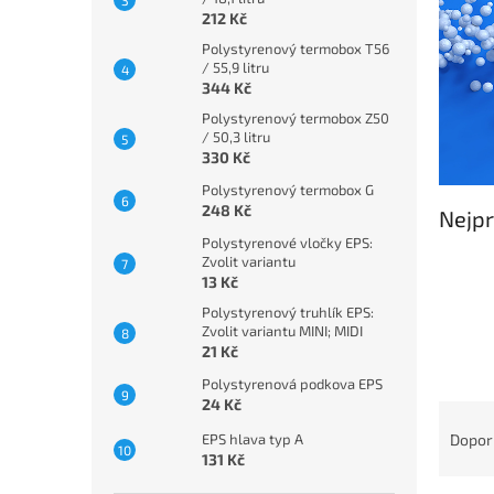
n
212 Kč
e
Polystyrenový termobox T56
l
/ 55,9 litru
344 Kč
Polystyrenový termobox Z50
/ 50,3 litru
330 Kč
Polystyrenový termobox G
248 Kč
Nejpr
Polystyrenové vločky EPS:
Zvolit variantu
13 Kč
Polystyrenový truhlík EPS:
Zvolit variantu MINI; MIDI
21 Kč
Polystyrenová podkova EPS
24 Kč
Ř
a
Dopor
EPS hlava typ A
z
131 Kč
e