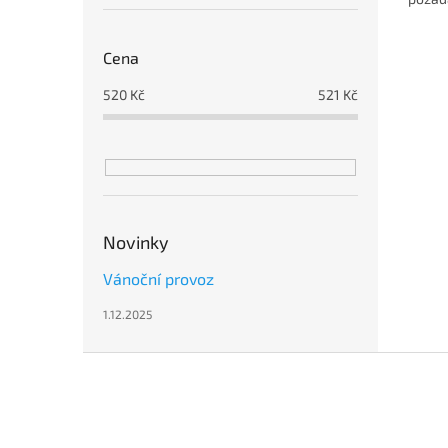
ochran
Cena
520
Kč
521
Kč
Novinky
Vánoční provoz
1.12.2025
Z
á
p
a