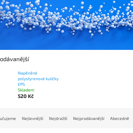
odávanější
Napěněné
polystyrenové kuličky
EPS
Skladem
520 Kč
učujeme
Nejlevnější
Nejdražší
Nejprodávanější
Abecedně