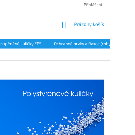
Přihlášení
NÁKUPNÍ
Prázdný košík
KOŠÍK
 napěněné kuličky EPS
Ochranné prvky a fixace (rohy)
Stave