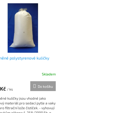
ěné polystyrenové kuličky
Skladem
Do košíku
 Kč
/ ks
ěné kuličky jsou vhodné jako
vý materiál pro sedací pytle a vaky
ro filtrační lože čističek. - vyhovují
avkům zákona č. 258/2000 Sb. o