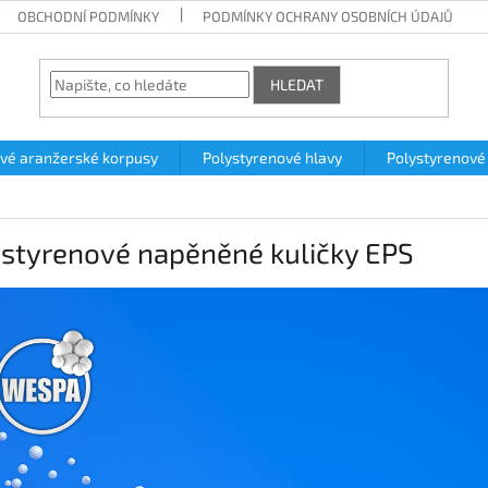
OBCHODNÍ PODMÍNKY
PODMÍNKY OCHRANY OSOBNÍCH ÚDAJŮ
HLEDAT
vé aranžerské korpusy
Polystyrenové hlavy
Polystyrenové
ystyrenové napěněné kuličky EPS