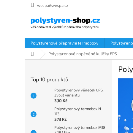
Přejít
wespa@wespa.cz
na
obsah
Polystyrenové přepravní termoboxy
Polystyreno
Domů
Polystyrenové napěněné kuličky EPS
P
Pol
o
s
Top 10 produktů
t
r
Polystyrenový věneček EPS:
a
Zvolit variantu
3,10 Kč
n
n
Polystyrenový termobox N
í
113l
573 Kč
p
a
Polystyrenový termobox M18
/ 18,1 litru