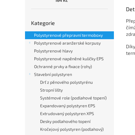
164 Kč
Det
Přeskočit
Pře
Kategorie
kategorie
čímž
zdr
Polystyrenové přepravní termoboxy
Polystyrenové aranžerské korpusy
Dík
Polystyrenové hlavy
ter
Polystyrenové napěněné kuličky EPS
Ochranné prvky a fixace (rohy)
Stavební polystyren
Drť z pěnového polystyrénu
Stropní lišty
Systémové role (podlahové topení)
Expandovaný polystyren EPS
Extrudovaný polystyren XPS
Desky podlahového topení
Kročejový polystyren (podlahový)