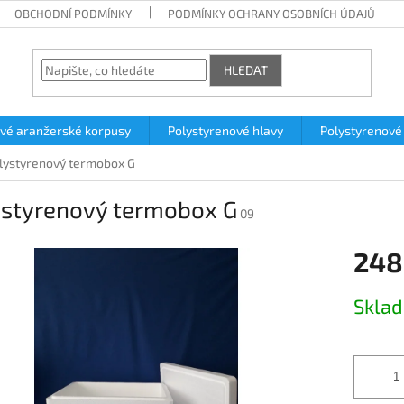
OBCHODNÍ PODMÍNKY
PODMÍNKY OCHRANY OSOBNÍCH ÚDAJŮ
HLEDAT
vé aranžerské korpusy
Polystyrenové hlavy
Polystyrenové
lystyrenový termobox G
ystyrenový termobox G
09
248
Měrná
Skla
cena: