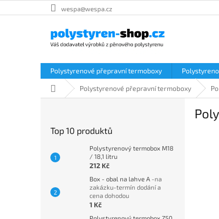
Přejít
wespa@wespa.cz
na
obsah
Polystyrenové přepravní termoboxy
Polystyreno
Domů
Polystyrenové přepravní termoboxy
Po
P
Pol
o
s
Top 10 produktů
t
r
Polystyrenový termobox M18
a
/ 18,1 litru
212 Kč
n
n
Box - obal na lahve A
-na
í
zakázku-termín dodání a
cena dohodou
p
1 Kč
a
Polystyrenový termobox Z50