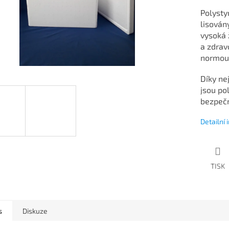
Polysty
lisován
vysoká 
a zdrav
normou 
Díky ne
jsou po
bezpečn
Detailní
TISK
s
Diskuze